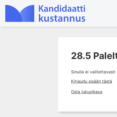
1. Tapaturmien yleisyys ja
torjunta
28.5 Pal
2. Vammamekanismit
3. Tuki- ja liikuntaelimistön
Sinulla ei valitettavast
rakenne ja kestävyys
Kirjaudu sisään tästä
4. Vammapotilaan arviointi ja
tutkiminen ensihoidossa
Osta lukuoikeus
5. Potilasluokitus, ensihoidon
mahdollisuudet ja taktiikat
6. Nestehoito ja verensiirrot
ensihoidossa