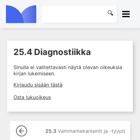
ETUSIVU
25.4 Diagnostiikka
1. Tapaturmien yleisyys ja
KIRJASTO
torjunta
Sinulla ei valitettavasti näytä olevan oikeuksia
2. Vammamekanismit
OHJEET
kirjan lukemiseen.
3. Tuki- ja liikuntaelimistön
rakenne ja kestävyys
KIRJAUDU SISÄÄN
Kirjaudu sisään tästä
4. Vammapotilaan arviointi ja
Osta lukuoikeus
tutkiminen ensihoidossa
5. Potilasluokitus, ensihoidon
mahdollisuudet ja taktiikat
6. Nestehoito ja verensiirrot
ensihoidossa
25.3
Vammamekanismit ja -tyypit