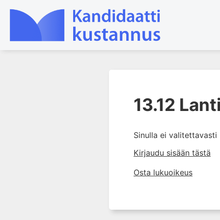
1. Tapaturmien yleisyys ja
torjunta
13.12 Lant
2. Vammamekanismit
3. Tuki- ja liikuntaelimistön
Sinulla ei valitettavast
rakenne ja kestävyys
Kirjaudu sisään tästä
4. Vammapotilaan arviointi ja
tutkiminen ensihoidossa
Osta lukuoikeus
5. Potilasluokitus, ensihoidon
mahdollisuudet ja taktiikat
6. Nestehoito ja verensiirrot
ensihoidossa