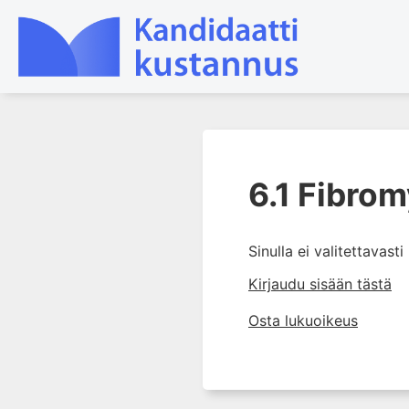
1. Ensihoito
6.1 Fibrom
2. Sydän- ja verisuonitaudit
3. Keuhkosairaudet
4. Nefrologia
Sinulla ei valitettavast
5. Urologia
Kirjaudu sisään tästä
6. Reumasairaudet
Osta lukuoikeus
6.1 Fibromyalgia
6.2 Nivelensisäinen
lääkehoito
6.3 Fosfolipidivasta-