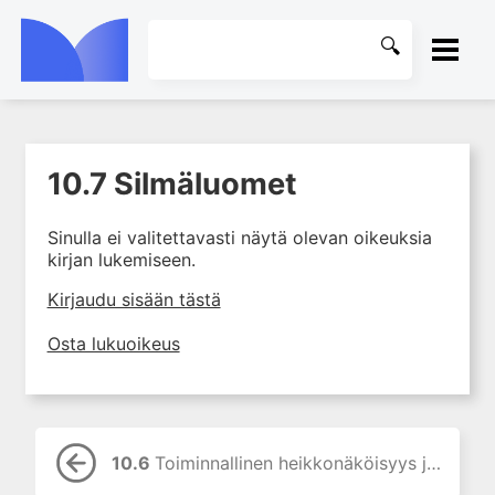
ETUSIVU
10.7 Silmäluomet
1. Ensihoito
KIRJASTO
2. Sydän- ja verisuonitaudit
Sinulla ei valitettavasti näytä olevan oikeuksia
OHJEET
3. Keuhkosairaudet
kirjan lukemiseen.
4. Nefrologia
KIRJAUDU SISÄÄN
Kirjaudu sisään tästä
5. Urologia
Osta lukuoikeus
6. Reumasairaudet
7. Fysiatria
8. Neurologia
9. Neurokirurgia
10.6
Toiminnallinen heikkonäköisyys ja karsastus
10. Silmätaudit