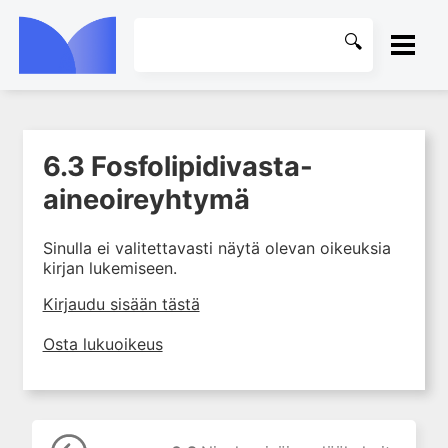
ETUSIVU
6.3 Fosfolipidivasta-
1. Ensihoito
KIRJASTO
aineoireyhtymä
2. Sydän- ja verisuonitaudit
OHJEET
3. Keuhkosairaudet
Sinulla ei valitettavasti näytä olevan oikeuksia
4. Nefrologia
kirjan lukemiseen.
KIRJAUDU SISÄÄN
5. Urologia
Kirjaudu sisään tästä
6. Reumasairaudet
Osta lukuoikeus
6.1 Fibromyalgia
6.2 Nivelensisäinen
lääkehoito
6.3 Fosfolipidivasta-