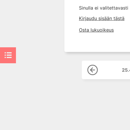
10. Silmätaudit
Sinulla ei valitettavast
11. Suun ja leukojen sairaudet
Kirjaudu sisään tästä
12. Korva-, nenä- ja
kurkkutaudit
Osta lukuoikeus
13. Ruoansulatuselinten
sairaudet
14. Endokrinologia
15. Veritaudit
16. Infektiotaudit
25
17. Matkailulääketiede
18. Iho- ja sukupuolitaudit
19. Naistentaudit, raskaus ja
synnytys
20. Perinnölliset sairaudet
21. Lastentaudit
22. Lastenneuvola ja
kouluterveydenhuolto