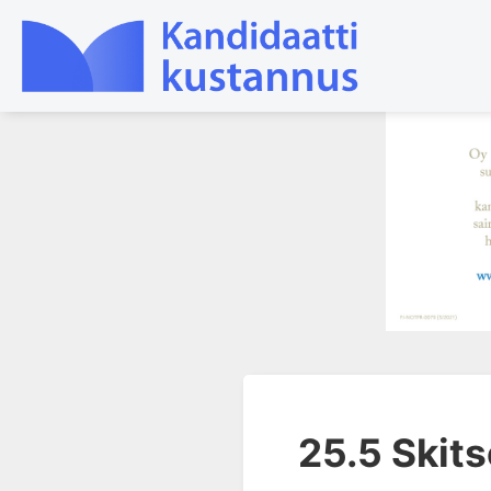
1. Ensihoito
2. Sydän- ja verisuonitaudit
3. Keuhkosairaudet
4. Nefrologia
5. Urologia
6. Reumasairaudet
7. Fysiatria
8. Neurologia
25.5 Skits
9. Neurokirurgia