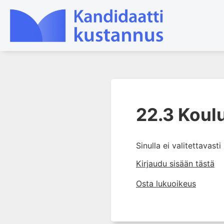
1. Ensihoito
2. Sydän- ja verisuonitaudit
22.3 Koul
3. Keuhkosairaudet
4. Nefrologia
Sinulla ei valitettavast
5. Urologia
Kirjaudu sisään tästä
6. Reumasairaudet
7. Fysiatria
Osta lukuoikeus
8. Neurologia
9. Neurokirurgia