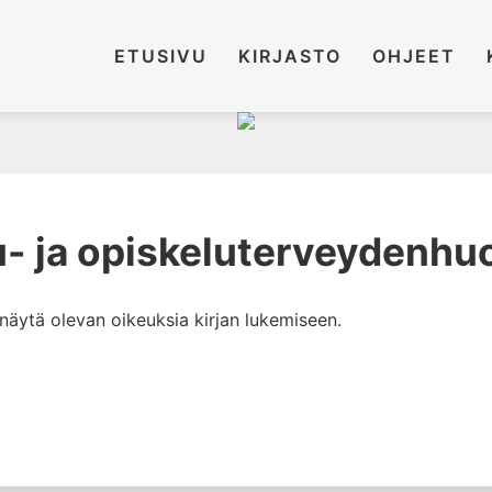
ETUSIVU
KIRJASTO
OHJEET
u- ja opiskeluterveydenhu
i näytä olevan oikeuksia kirjan lukemiseen.