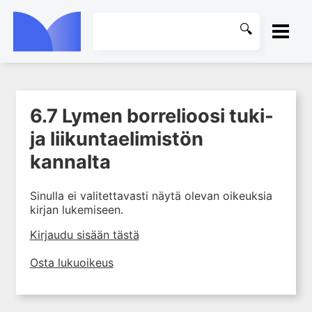
ETUSIVU
6.7 Lymen borrelioosi tuki-
1. Ensihoito
KIRJASTO
ja liikuntaelimistön
2. Sydän- ja verisuonitaudit
OHJEET
kannalta
3. Keuhkosairaudet
4. Nefrologia
KIRJAUDU SISÄÄN
Sinulla ei valitettavasti näytä olevan oikeuksia
5. Urologia
kirjan lukemiseen.
6. Reumasairaudet
Kirjaudu sisään tästä
6.1 Fibromyalgia
Osta lukuoikeus
6.2 Nivelensisäinen
lääkehoito
6.3 Fosfolipidivasta-