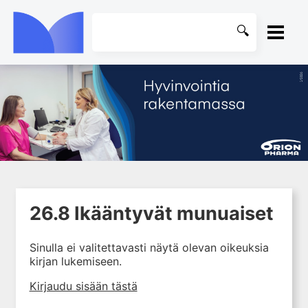
ETUSIVU
1. Ensihoito
KIRJASTO
2. Sydän- ja verisuonitaudit
OHJEET
3. Keuhkosairaudet
4. Nefrologia
KIRJAUDU SISÄÄN
5. Urologia
26.8 Ikääntyvät munuaiset
6. Reumasairaudet
7. Fysiatria
Sinulla ei valitettavasti näytä olevan oikeuksia
kirjan lukemiseen.
8. Neurologia
9. Neurokirurgia
Kirjaudu sisään tästä
10. Silmätaudit