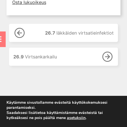
Osta lukuoikeus
11. Suun ja leukojen sairaudet
12. Korva-, nenä- ja
kurkkutaudit
13. Ruoansulatuselinten
26.7
Iäkkäiden virtsatieinfektiot
sairaudet
14. Endokrinologia
15. Veritaudit
26.9
Virtsankarkailu
16. Infektiotaudit
17. Matkailulääketiede
18. Iho- ja sukupuolitaudit
19. Naistentaudit, raskaus ja
synnytys
20. Perinnölliset sairaudet
Käytämme sivustollamme evästeitä käyttökokemuksesi
parantamiseksi.
21. Lastentaudit
Saadaksesi lisätietoa käyttämistämme evästeistä tai
22. Lastenneuvola ja
kytkeäksesi ne pois päältä mene
asetuksiin
.
kouluterveydenhuolto
Anna palautetta