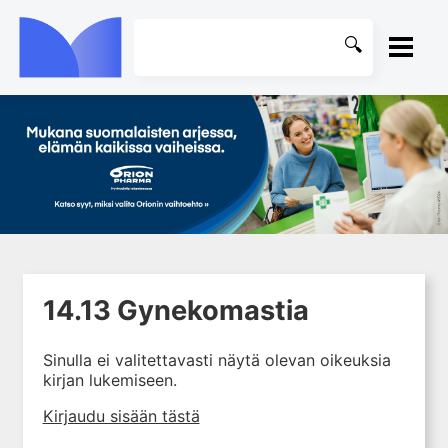
ETUSIVU
1. Ensihoito
KIRJASTO
2. Sydän- ja verisuonitaudit
OHJEET
3. Keuhkosairaudet
4. Nefrologia
KIRJAUDU SISÄÄN
5. Urologia
14.13 Gynekomastia
6. Reumasairaudet
7. Fysiatria
Sinulla ei valitettavasti näytä olevan oikeuksia
kirjan lukemiseen.
8. Neurologia
9. Neurokirurgia
Kirjaudu sisään tästä
10. Silmätaudit