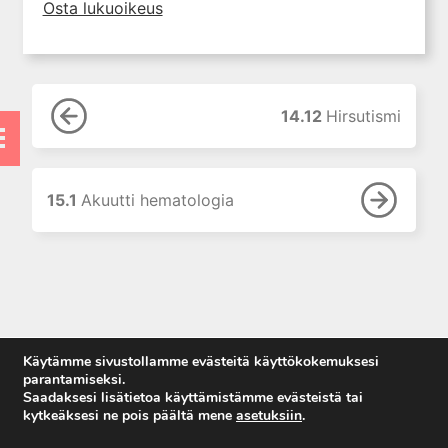
Osta lukuoikeus
11. Suun ja leukojen sairaudet
12. Korva-, nenä- ja
kurkkutaudit
13. Ruoansulatuselinten
14.12
Hirsutismi
sairaudet
14. Endokrinologia
14.1 Lihavuus
15.1
Akuutti hematologia
14.2 Diabetes
14.3 Kilpirauhasen sairaudet
14.4
Natriumaineenvaihdunnan
häiriöt
14.5
Käytämme sivustollamme evästeitä käyttökokemuksesi
Kaliumaineenvaihdunnan
parantamiseksi.
häiriöt
Saadaksesi lisätietoa käyttämistämme evästeistä tai
14.6
kytkeäksesi ne pois päältä mene
asetuksiin
.
Kalsiumaineenvaihdunnan
Anna palautetta