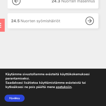
24.3
Nuorten masennus
11. Suun ja leukojen sairaudet
12. Korva-, nenä- ja
kurkkutaudit
24.5
Nuorten syömishäiriöt
13. Ruoansulatuselinten
sairaudet
14. Endokrinologia
15. Veritaudit
16. Infektiotaudit
17. Matkailulääketiede
18. Iho- ja sukupuolitaudit
19. Naistentaudit, raskaus ja
Käytämme sivustollamme evästeitä käyttökokemuksesi
synnytys
parantamiseksi.
Saadaksesi lisätietoa käyttämistämme evästeistä tai
20. Perinnölliset sairaudet
kytkeäksesi ne pois päältä mene
asetuksiin
.
21. Lastentaudit
Anna palautetta
Tietosuojaseloste
22. Lastenneuvola ja
Hyväksy
Käyttöehdot
kouluterveydenhuolto