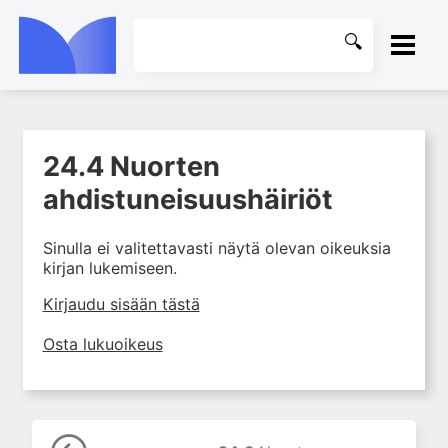
ETUSIVU
24.4 Nuorten
1. Ensihoito
KIRJASTO
ahdistuneisuushäiriöt
2. Sydän- ja verisuonitaudit
OHJEET
3. Keuhkosairaudet
Sinulla ei valitettavasti näytä olevan oikeuksia
4. Nefrologia
kirjan lukemiseen.
KIRJAUDU SISÄÄN
5. Urologia
Kirjaudu sisään tästä
6. Reumasairaudet
Osta lukuoikeus
7. Fysiatria
8. Neurologia
9. Neurokirurgia
10. Silmätaudit