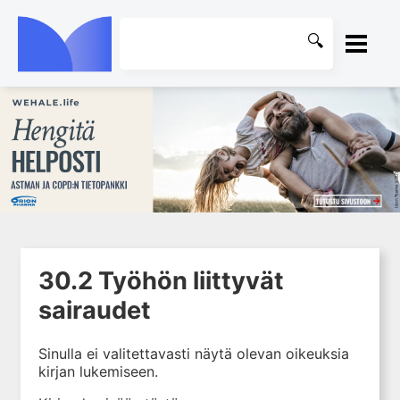
ETUSIVU
1. Ensihoito
KIRJASTO
2. Sydän- ja verisuonitaudit
OHJEET
3. Keuhkosairaudet
4. Nefrologia
KIRJAUDU SISÄÄN
5. Urologia
30.2 Työhön liittyvät
6. Reumasairaudet
sairaudet
7. Fysiatria
8. Neurologia
Sinulla ei valitettavasti näytä olevan oikeuksia
kirjan lukemiseen.
9. Neurokirurgia
10. Silmätaudit