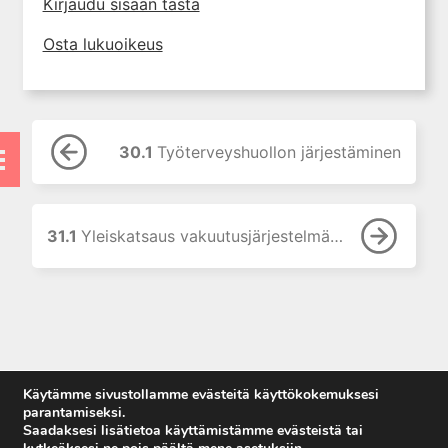
Kirjaudu sisään tästä
11. Suun ja leukojen sairaudet
Osta lukuoikeus
12. Korva-, nenä- ja
kurkkutaudit
13. Ruoansulatuselinten
sairaudet
30.1
Työterveyshuollon järjestäminen
14. Endokrinologia
15. Veritaudit
16. Infektiotaudit
31.1
Yleiskatsaus vakuutusjärjestelmään
17. Matkailulääketiede
18. Iho- ja sukupuolitaudit
19. Naistentaudit, raskaus ja
synnytys
20. Perinnölliset sairaudet
21. Lastentaudit
Käytämme sivustollamme evästeitä käyttökokemuksesi
parantamiseksi.
22. Lastenneuvola ja
Saadaksesi lisätietoa käyttämistämme evästeistä tai
kouluterveydenhuolto