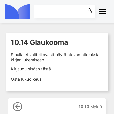
ETUSIVU
10.14 Glaukooma
1. Ensihoito
KIRJASTO
2. Sydän- ja verisuonitaudit
Sinulla ei valitettavasti näytä olevan oikeuksia
OHJEET
3. Keuhkosairaudet
kirjan lukemiseen.
4. Nefrologia
KIRJAUDU SISÄÄN
Kirjaudu sisään tästä
5. Urologia
Osta lukuoikeus
6. Reumasairaudet
7. Fysiatria
8. Neurologia
9. Neurokirurgia
10.13
Mykiö
10. Silmätaudit