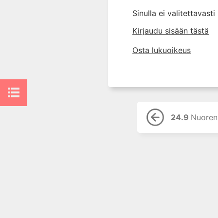
10. Silmätaudit
Sinulla ei valitettavast
11. Suun ja leukojen sairaudet
Kirjaudu sisään tästä
12. Korva-, nenä- ja
kurkkutaudit
Osta lukuoikeus
13. Ruoansulatuselinten
sairaudet
14. Endokrinologia
15. Veritaudit
16. Infektiotaudit
24.9
Nuoren ADHD,
17. Matkailulääketiede
18. Iho- ja sukupuolitaudit
19. Naistentaudit, raskaus ja
synnytys
20. Perinnölliset sairaudet
21. Lastentaudit
22. Lastenneuvola ja
kouluterveydenhuolto