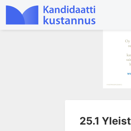
1. Ensihoito
2. Sydän- ja verisuonitaudit
3. Keuhkosairaudet
4. Nefrologia
5. Urologia
6. Reumasairaudet
7. Fysiatria
8. Neurologia
25.1 Yleis
9. Neurokirurgia