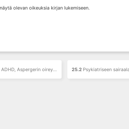
i näytä olevan oikeuksia kirjan lukemiseen.
 Aspergerin oireyhtymä ja nykimishäiriöt
25.2
Psykiatriseen sairaalaan