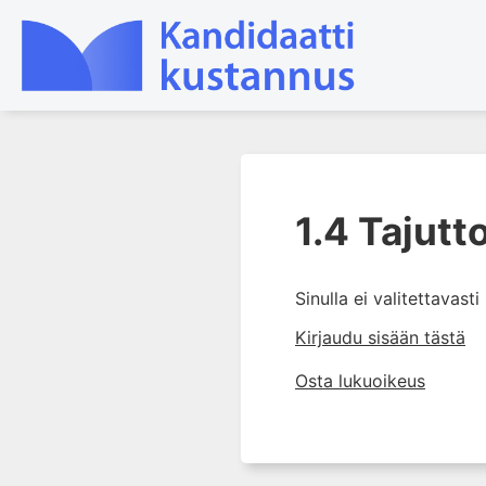
1. Ensihoito
1.4 Tajut
1.1 Ensihoito
1.2 Kriittisesti sairaan
potilaan tunnistaminen ja
Sinulla ei valitettavast
alkuhoito
Kirjaudu sisään tästä
1.3 Elottomuus ja elvytys
1.4 Tajuttomuus ilman
Osta lukuoikeus
vammaa
1.5 Riskioire
1.6 Riskilöydös