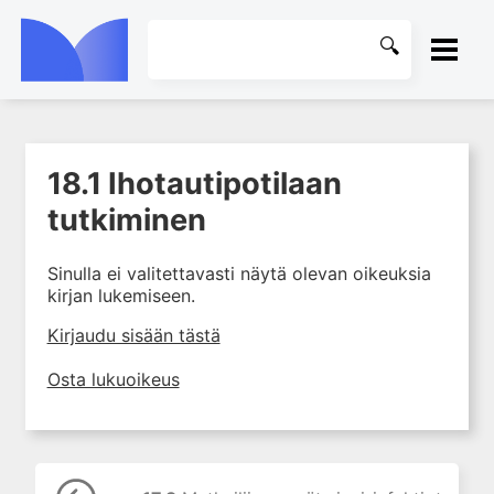
ETUSIVU
18.1 Ihotautipotilaan
1. Ensihoito
KIRJASTO
tutkiminen
2. Sydän- ja verisuonitaudit
OHJEET
3. Keuhkosairaudet
Sinulla ei valitettavasti näytä olevan oikeuksia
4. Nefrologia
kirjan lukemiseen.
KIRJAUDU SISÄÄN
5. Urologia
Kirjaudu sisään tästä
6. Reumasairaudet
Osta lukuoikeus
7. Fysiatria
8. Neurologia
9. Neurokirurgia
10. Silmätaudit