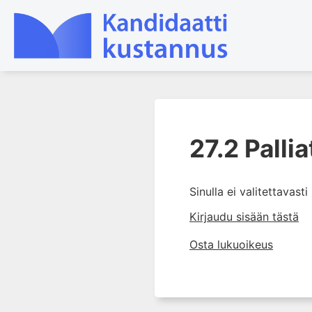
1. Ensihoito
27.2 Pallia
2. Sydän- ja verisuonitaudit
3. Keuhkosairaudet
4. Nefrologia
Sinulla ei valitettavast
5. Urologia
Kirjaudu sisään tästä
6. Reumasairaudet
Osta lukuoikeus
7. Fysiatria
8. Neurologia
9. Neurokirurgia