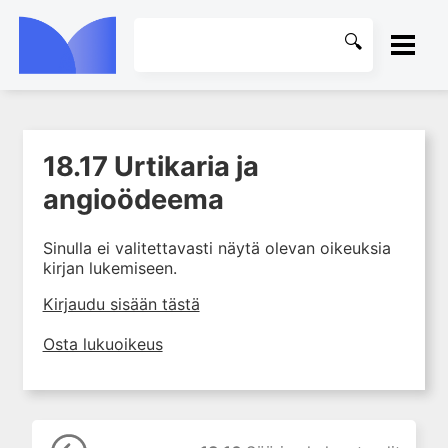
ETUSIVU
18.17 Urtikaria ja
1. Ensihoito
KIRJASTO
angioödeema
2. Sydän- ja verisuonitaudit
OHJEET
3. Keuhkosairaudet
Sinulla ei valitettavasti näytä olevan oikeuksia
4. Nefrologia
kirjan lukemiseen.
KIRJAUDU SISÄÄN
5. Urologia
Kirjaudu sisään tästä
6. Reumasairaudet
Osta lukuoikeus
7. Fysiatria
8. Neurologia
9. Neurokirurgia
10. Silmätaudit