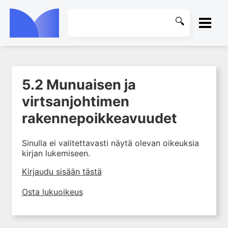
ETUSIVU
5.2 Munuaisen ja
1. Ensihoito
KIRJASTO
virtsanjohtimen
2. Sydän- ja verisuonitaudit
OHJEET
rakennepoikkeavuudet
3. Keuhkosairaudet
4. Nefrologia
KIRJAUDU SISÄÄN
Sinulla ei valitettavasti näytä olevan oikeuksia
5. Urologia
kirjan lukemiseen.
5.1 Virtsateiden oireet ja
Kirjaudu sisään tästä
tutkimukset
5.2 Munuaisen ja
Osta lukuoikeus
virtsanjohtimen
rakennepoikkeavuudet
5.3 Kivespussin ja