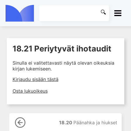
ETUSIVU
18.21 Periytyvät ihotaudit
1. Ensihoito
KIRJASTO
2. Sydän- ja verisuonitaudit
Sinulla ei valitettavasti näytä olevan oikeuksia
OHJEET
3. Keuhkosairaudet
kirjan lukemiseen.
4. Nefrologia
KIRJAUDU SISÄÄN
Kirjaudu sisään tästä
5. Urologia
Osta lukuoikeus
6. Reumasairaudet
7. Fysiatria
8. Neurologia
9. Neurokirurgia
18.20
Päänahka ja hiukset
10. Silmätaudit