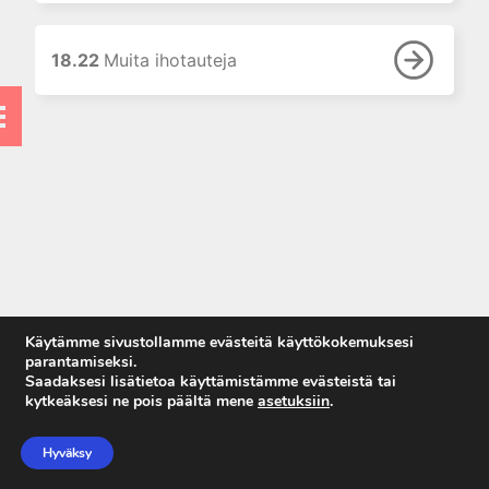
11. Suun ja leukojen sairaudet
12. Korva-, nenä- ja
18.22
Muita ihotauteja
kurkkutaudit
13. Ruoansulatuselinten
sairaudet
14. Endokrinologia
15. Veritaudit
16. Infektiotaudit
17. Matkailulääketiede
18. Iho- ja sukupuolitaudit
18.1 Ihotautipotilaan
Käytämme sivustollamme evästeitä käyttökokemuksesi
tutkiminen
parantamiseksi.
Saadaksesi lisätietoa käyttämistämme evästeistä tai
18.2 Kutina
kytkeäksesi ne pois päältä mene
asetuksiin
.
18.3 Paikallishoidot
Anna palautetta
Tietosuojaseloste
18.4 Laserhoidot
Hyväksy
Käyttöehdot
ihotaudeissa