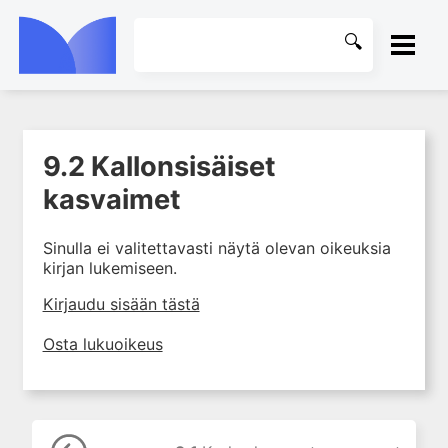
ETUSIVU
9.2 Kallonsisäiset
1. Ensihoito
KIRJASTO
kasvaimet
2. Sydän- ja verisuonitaudit
OHJEET
3. Keuhkosairaudet
Sinulla ei valitettavasti näytä olevan oikeuksia
4. Nefrologia
kirjan lukemiseen.
KIRJAUDU SISÄÄN
5. Urologia
Kirjaudu sisään tästä
6. Reumasairaudet
Osta lukuoikeus
7. Fysiatria
8. Neurologia
9. Neurokirurgia
9.1 Keskushermoston