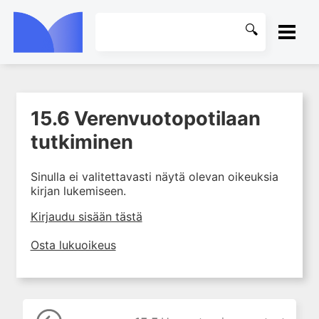
ETUSIVU
15.6 Verenvuotopotilaan
1. Ensihoito
KIRJASTO
tutkiminen
2. Sydän- ja verisuonitaudit
OHJEET
3. Keuhkosairaudet
Sinulla ei valitettavasti näytä olevan oikeuksia
4. Nefrologia
kirjan lukemiseen.
KIRJAUDU SISÄÄN
5. Urologia
Kirjaudu sisään tästä
6. Reumasairaudet
Osta lukuoikeus
7. Fysiatria
8. Neurologia
9. Neurokirurgia
10. Silmätaudit