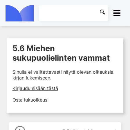
ETUSIVU
5.6 Miehen
1. Ensihoito
KIRJASTO
sukupuolielinten vammat
2. Sydän- ja verisuonitaudit
OHJEET
3. Keuhkosairaudet
Sinulla ei valitettavasti näytä olevan oikeuksia
4. Nefrologia
kirjan lukemiseen.
KIRJAUDU SISÄÄN
5. Urologia
Kirjaudu sisään tästä
5.1 Virtsateiden oireet ja
tutkimukset
Osta lukuoikeus
5.2 Munuaisen ja
virtsanjohtimen
rakennepoikkeavuudet
5.3 Kivespussin ja