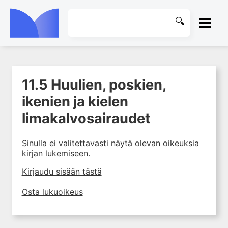
ETUSIVU
11.5 Huulien, poskien,
1. Ensihoito
KIRJASTO
ikenien ja kielen
2. Sydän- ja verisuonitaudit
OHJEET
limakalvosairaudet
3. Keuhkosairaudet
4. Nefrologia
KIRJAUDU SISÄÄN
Sinulla ei valitettavasti näytä olevan oikeuksia
5. Urologia
kirjan lukemiseen.
6. Reumasairaudet
Kirjaudu sisään tästä
7. Fysiatria
Osta lukuoikeus
8. Neurologia
9. Neurokirurgia
10. Silmätaudit