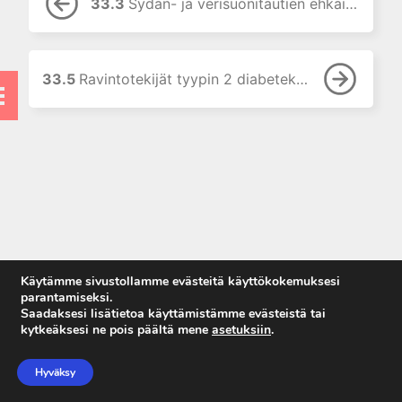
33.3
Sydän- ja verisuonitautien ehkäisy ja hoito
11. Suun ja leukojen sairaudet
12. Korva-, nenä- ja
kurkkutaudit
33.5
Ravintotekijät tyypin 2 diabeteksen ehkäisyssä
13. Ruoansulatuselinten
sairaudet
14. Endokrinologia
15. Veritaudit
16. Infektiotaudit
17. Matkailulääketiede
18. Iho- ja sukupuolitaudit
19. Naistentaudit, raskaus ja
Käytämme sivustollamme evästeitä käyttökokemuksesi
synnytys
parantamiseksi.
Saadaksesi lisätietoa käyttämistämme evästeistä tai
20. Perinnölliset sairaudet
kytkeäksesi ne pois päältä mene
asetuksiin
.
21. Lastentaudit
Anna palautetta
Tietosuojaseloste
22. Lastenneuvola ja
Hyväksy
Käyttöehdot
kouluterveydenhuolto