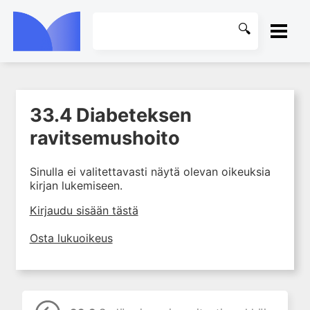
ETUSIVU
33.4 Diabeteksen
1. Ensihoito
KIRJASTO
ravitsemushoito
2. Sydän- ja verisuonitaudit
OHJEET
3. Keuhkosairaudet
Sinulla ei valitettavasti näytä olevan oikeuksia
4. Nefrologia
kirjan lukemiseen.
KIRJAUDU SISÄÄN
5. Urologia
Kirjaudu sisään tästä
6. Reumasairaudet
Osta lukuoikeus
7. Fysiatria
8. Neurologia
9. Neurokirurgia
10. Silmätaudit