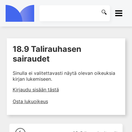
ETUSIVU
18.9 Talirauhasen
1. Ensihoito
KIRJASTO
sairaudet
2. Sydän- ja verisuonitaudit
OHJEET
3. Keuhkosairaudet
Sinulla ei valitettavasti näytä olevan oikeuksia
4. Nefrologia
kirjan lukemiseen.
KIRJAUDU SISÄÄN
5. Urologia
Kirjaudu sisään tästä
6. Reumasairaudet
Osta lukuoikeus
7. Fysiatria
8. Neurologia
9. Neurokirurgia
10. Silmätaudit