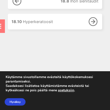
18.8
Ihon sienitaudit
11. Suun ja leukojen sairaudet
12. Korva-, nenä- ja
kurkkutaudit
18.10
Hyperkeratoosit
13. Ruoansulatuselinten
sairaudet
14. Endokrinologia
15. Veritaudit
16. Infektiotaudit
17. Matkailulääketiede
18. Iho- ja sukupuolitaudit
18.1 Ihotautipotilaan
Käytämme sivustollamme evästeitä käyttökokemuksesi
tutkiminen
parantamiseksi.
Saadaksesi lisätietoa käyttämistämme evästeistä tai
18.2 Kutina
kytkeäksesi ne pois päältä mene
asetuksiin
.
18.3 Paikallishoidot
Anna palautetta
Tietosuojaseloste
18.4 Laserhoidot
Hyväksy
Käyttöehdot
ihotaudeissa