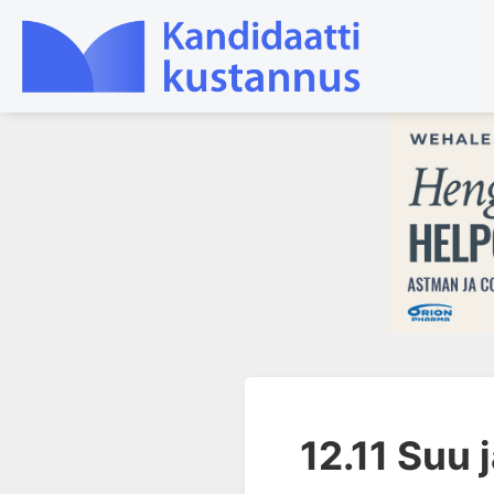
1. Ensihoito
2. Sydän- ja verisuonitaudit
3. Keuhkosairaudet
4. Nefrologia
5. Urologia
6. Reumasairaudet
7. Fysiatria
8. Neurologia
12.11 Suu j
9. Neurokirurgia