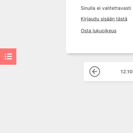
10. Silmätaudit
Sinulla ei valitettavast
11. Suun ja leukojen sairaudet
Kirjaudu sisään tästä
12. Korva-, nenä- ja
kurkkutaudit
Osta lukuoikeus
12.1 Korvalehti ja
korvakäytävä
12.2 Välikorva
12.3 Sisäkorva
12.4 Korvakipu (otalgia)
12.1
12.5 Väli- ja sisäkorvan
vammat
12.6 Yleisimmät
korvaleikkaukset
12.7 Audiologia
12.8 Korvaperäinen huimaus
12.9 Perifeerinen
kasvohermohalvaus