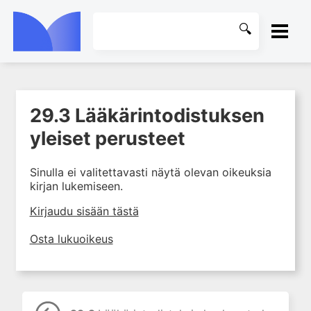
ETUSIVU
29.3 Lääkärintodistuksen
1. Ensihoito
KIRJASTO
yleiset perusteet
2. Sydän- ja verisuonitaudit
OHJEET
3. Keuhkosairaudet
Sinulla ei valitettavasti näytä olevan oikeuksia
4. Nefrologia
kirjan lukemiseen.
KIRJAUDU SISÄÄN
5. Urologia
Kirjaudu sisään tästä
6. Reumasairaudet
Osta lukuoikeus
7. Fysiatria
8. Neurologia
9. Neurokirurgia
10. Silmätaudit