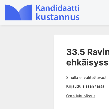
1. Ensihoito
33.5 Ravin
2. Sydän- ja verisuonitaudit
3. Keuhkosairaudet
ehkäisyss
4. Nefrologia
5. Urologia
Sinulla ei valitettavast
6. Reumasairaudet
Kirjaudu sisään tästä
7. Fysiatria
8. Neurologia
Osta lukuoikeus
9. Neurokirurgia