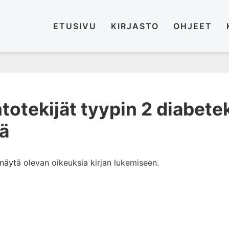
ETUSIVU
KIRJASTO
OHJEET
totekijät tyypin 2 diabet
ä
i näytä olevan oikeuksia kirjan lukemiseen.