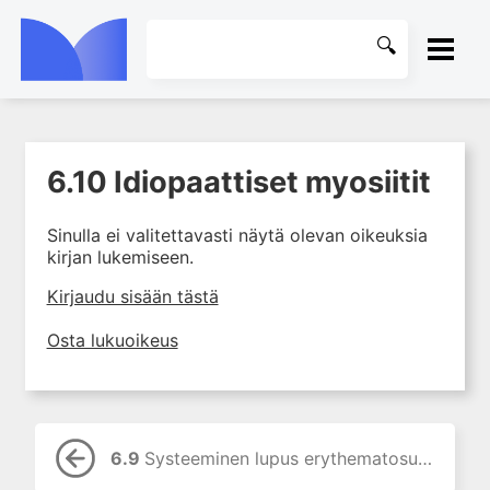
ETUSIVU
6.10 Idiopaattiset myosiitit
1. Ensihoito
KIRJASTO
2. Sydän- ja verisuonitaudit
Sinulla ei valitettavasti näytä olevan oikeuksia
OHJEET
3. Keuhkosairaudet
kirjan lukemiseen.
4. Nefrologia
KIRJAUDU SISÄÄN
Kirjaudu sisään tästä
5. Urologia
Osta lukuoikeus
6. Reumasairaudet
6.1 Fibromyalgia
6.2 Nivelensisäinen
lääkehoito
6.9
Systeeminen lupus erythematosus (SLE)
6.3 Fosfolipidivasta-