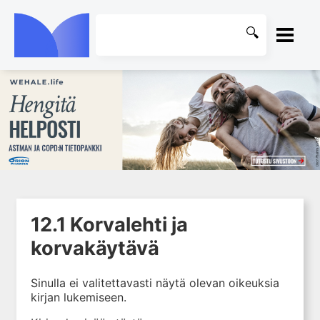
ETUSIVU
1. Ensihoito
KIRJASTO
2. Sydän- ja verisuonitaudit
OHJEET
3. Keuhkosairaudet
4. Nefrologia
KIRJAUDU SISÄÄN
5. Urologia
12.1 Korvalehti ja
6. Reumasairaudet
korvakäytävä
7. Fysiatria
8. Neurologia
Sinulla ei valitettavasti näytä olevan oikeuksia
kirjan lukemiseen.
9. Neurokirurgia
10. Silmätaudit