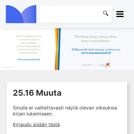
ETUSIVU
1. Ensihoito
KIRJASTO
2. Sydän- ja verisuonitaudit
OHJEET
3. Keuhkosairaudet
4. Nefrologia
KIRJAUDU SISÄÄN
5. Urologia
25.16 Muuta
6. Reumasairaudet
7. Fysiatria
Sinulla ei valitettavasti näytä olevan oikeuksia
kirjan lukemiseen.
8. Neurologia
9. Neurokirurgia
Kirjaudu sisään tästä
10. Silmätaudit