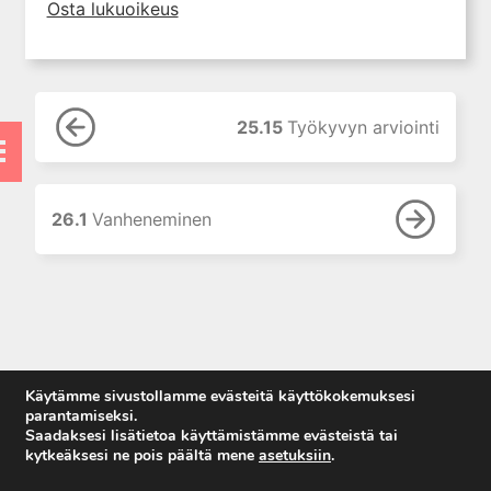
Osta lukuoikeus
11. Suun ja leukojen sairaudet
12. Korva-, nenä- ja
kurkkutaudit
13. Ruoansulatuselinten
25.15
Työkyvyn arviointi
sairaudet
14. Endokrinologia
15. Veritaudit
26.1
Vanheneminen
16. Infektiotaudit
17. Matkailulääketiede
18. Iho- ja sukupuolitaudit
19. Naistentaudit, raskaus ja
synnytys
20. Perinnölliset sairaudet
Käytämme sivustollamme evästeitä käyttökokemuksesi
parantamiseksi.
21. Lastentaudit
Saadaksesi lisätietoa käyttämistämme evästeistä tai
22. Lastenneuvola ja
kytkeäksesi ne pois päältä mene
asetuksiin
.
kouluterveydenhuolto
Anna palautetta