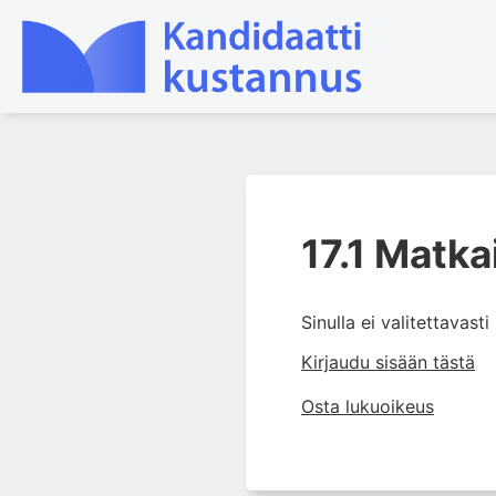
1. Ensihoito
2. Sydän- ja verisuonitaudit
17.1 Matkai
3. Keuhkosairaudet
4. Nefrologia
Sinulla ei valitettavast
5. Urologia
Kirjaudu sisään tästä
6. Reumasairaudet
7. Fysiatria
Osta lukuoikeus
8. Neurologia
9. Neurokirurgia