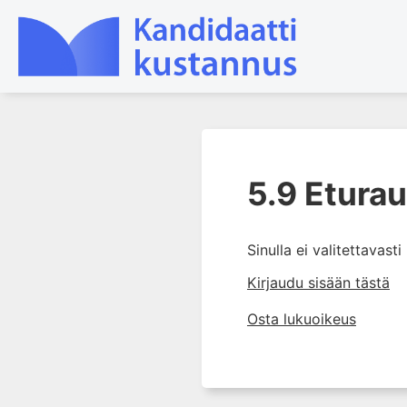
1. Ensihoito
5.9 Etura
2. Sydän- ja verisuonitaudit
3. Keuhkosairaudet
4. Nefrologia
Sinulla ei valitettavast
5. Urologia
Kirjaudu sisään tästä
5.1 Virtsateiden oireet ja
Osta lukuoikeus
tutkimukset
5.2 Munuaisen ja
virtsanjohtimen
rakennepoikkeavuudet