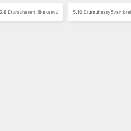
5.8
Eturauhasen liikakasvu
5.10
Eturauhassyövän bra