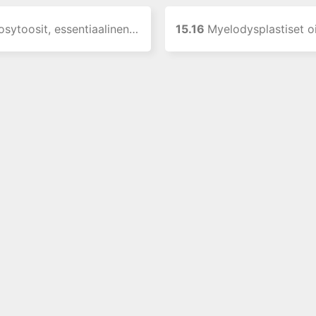
oosit, essentiaalinen trombosytemia
15.16
Myelodysplastiset o