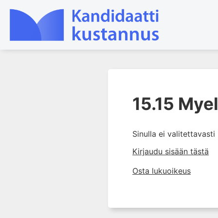
1. Ensihoito
15.15 Myel
2. Sydän- ja verisuonitaudit
3. Keuhkosairaudet
4. Nefrologia
Sinulla ei valitettavast
5. Urologia
Kirjaudu sisään tästä
6. Reumasairaudet
Osta lukuoikeus
7. Fysiatria
8. Neurologia
9. Neurokirurgia