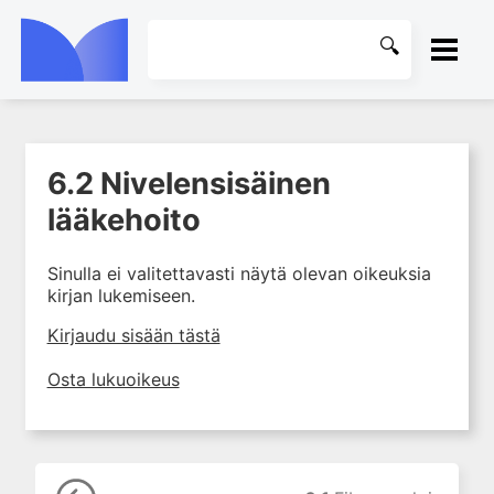
ETUSIVU
6.2 Nivelensisäinen
1. Ensihoito
KIRJASTO
lääkehoito
2. Sydän- ja verisuonitaudit
OHJEET
3. Keuhkosairaudet
Sinulla ei valitettavasti näytä olevan oikeuksia
4. Nefrologia
kirjan lukemiseen.
KIRJAUDU SISÄÄN
5. Urologia
Kirjaudu sisään tästä
6. Reumasairaudet
Osta lukuoikeus
6.1 Fibromyalgia
6.2 Nivelensisäinen
lääkehoito
6.3 Fosfolipidivasta-