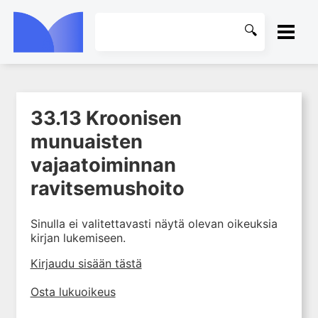
ETUSIVU
33.13 Kroonisen
1. Ensihoito
KIRJASTO
munuaisten
2. Sydän- ja verisuonitaudit
OHJEET
vajaatoiminnan
3. Keuhkosairaudet
4. Nefrologia
ravitsemushoito
KIRJAUDU SISÄÄN
5. Urologia
Sinulla ei valitettavasti näytä olevan oikeuksia
6. Reumasairaudet
kirjan lukemiseen.
7. Fysiatria
Kirjaudu sisään tästä
8. Neurologia
9. Neurokirurgia
Osta lukuoikeus
10. Silmätaudit