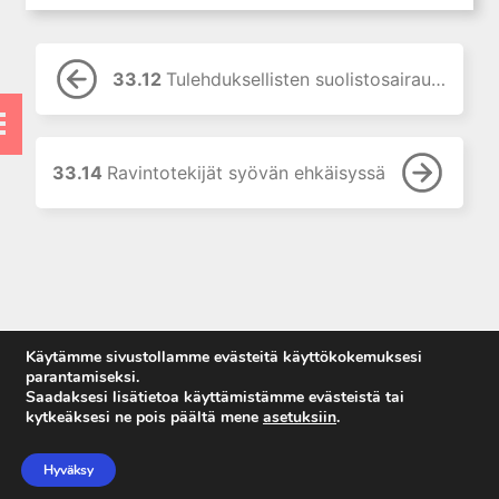
11. Suun ja leukojen sairaudet
12. Korva-, nenä- ja
33.12
Tulehduksellisten suolistosairauksien (IBD) ravitsemushoito
kurkkutaudit
13. Ruoansulatuselinten
sairaudet
14. Endokrinologia
33.14
Ravintotekijät syövän ehkäisyssä
15. Veritaudit
16. Infektiotaudit
17. Matkailulääketiede
18. Iho- ja sukupuolitaudit
19. Naistentaudit, raskaus ja
Käytämme sivustollamme evästeitä käyttökokemuksesi
synnytys
parantamiseksi.
20. Perinnölliset sairaudet
Saadaksesi lisätietoa käyttämistämme evästeistä tai
kytkeäksesi ne pois päältä mene
asetuksiin
.
21. Lastentaudit
Anna palautetta
22. Lastenneuvola ja
Tietosuojaseloste
Hyväksy
kouluterveydenhuolto
Käyttöehdot