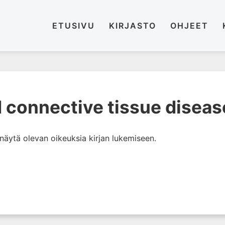
ETUSIVU
KIRJASTO
OHJEET
d connective tissue disea
i näytä olevan oikeuksia kirjan lukemiseen.