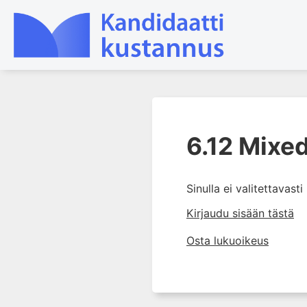
1. Ensihoito
6.12 Mixe
2. Sydän- ja verisuonitaudit
3. Keuhkosairaudet
4. Nefrologia
Sinulla ei valitettavast
5. Urologia
Kirjaudu sisään tästä
6. Reumasairaudet
Osta lukuoikeus
6.1 Fibromyalgia
6.2 Nivelensisäinen
lääkehoito
6.3 Fosfolipidivasta-