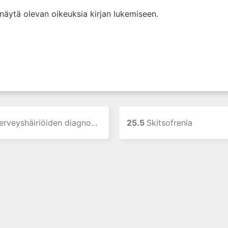
i näytä olevan oikeuksia kirjan lukemiseen.
rveyshäiriöiden diagnostiikka
25.5
Skitsofrenia