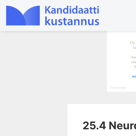
1. Ensihoito
2. Sydän- ja verisuonitaudit
3. Keuhkosairaudet
4. Nefrologia
5. Urologia
6. Reumasairaudet
7. Fysiatria
8. Neurologia
25.4 Neuro
9. Neurokirurgia