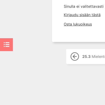
10. Silmätaudit
Sinulla ei valitettavast
11. Suun ja leukojen sairaudet
Kirjaudu sisään tästä
12. Korva-, nenä- ja
kurkkutaudit
Osta lukuoikeus
13. Ruoansulatuselinten
sairaudet
14. Endokrinologia
15. Veritaudit
16. Infektiotaudit
25.3
Mielente
17. Matkailulääketiede
18. Iho- ja sukupuolitaudit
19. Naistentaudit, raskaus ja
synnytys
20. Perinnölliset sairaudet
21. Lastentaudit
22. Lastenneuvola ja
kouluterveydenhuolto