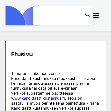
ETUSIVU
1. Ensihoito
KIRJASTO
Etusivu
2. Sydän- ja verisuonitaudit
OHJEET
3. Keuhkosairaudet
4. Nefrologia
Tämä on sähköinen versio
KIRJAUDU SISÄÄN
Kandidaattikustannuksen teoksesta Therapia
5. Urologia
Fennica. Kirjaudu sisään olemassa olevilla
6. Reumasairaudet
tunnuksilla tai osta oikeus e-kirjaan
verkkokaupastamme osoitteessa
7. Fysiatria
www.kandidaattikustannus.fi
. Teos on
8. Neurologia
saatavilla myös perinteisenä painettuna kirjana
Kandidaattikustannuksen verkkokaupassa.
9. Neurokirurgia