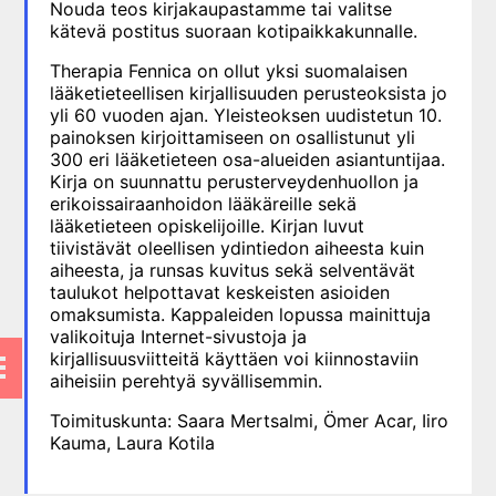
Nouda teos kirjakaupastamme tai valitse
10. Silmätaudit
kätevä postitus suoraan kotipaikkakunnalle.
11. Suun ja leukojen sairaudet
Therapia Fennica on ollut yksi suomalaisen
lääketieteellisen kirjallisuuden perusteoksista jo
12. Korva-, nenä- ja
yli 60 vuoden ajan. Yleisteoksen uudistetun 10.
kurkkutaudit
painoksen kirjoittamiseen on osallistunut yli
13. Ruoansulatuselinten
300 eri lääketieteen osa-alueiden asiantuntijaa.
sairaudet
Kirja on suunnattu perusterveydenhuollon ja
erikoissairaanhoidon lääkäreille sekä
14. Endokrinologia
lääketieteen opiskelijoille. Kirjan luvut
15. Veritaudit
tiivistävät oleellisen ydintiedon aiheesta kuin
aiheesta, ja runsas kuvitus sekä selventävät
16. Infektiotaudit
taulukot helpottavat keskeisten asioiden
17. Matkailulääketiede
omaksumista. Kappaleiden lopussa mainittuja
valikoituja Internet-sivustoja ja
18. Iho- ja sukupuolitaudit
kirjallisuusviitteitä käyttäen voi kiinnostaviin
19. Naistentaudit, raskaus ja
aiheisiin perehtyä syvällisemmin.
synnytys
Toimituskunta: Saara Mertsalmi, Ömer Acar, Iiro
20. Perinnölliset sairaudet
Kauma, Laura Kotila
21. Lastentaudit
22. Lastenneuvola ja