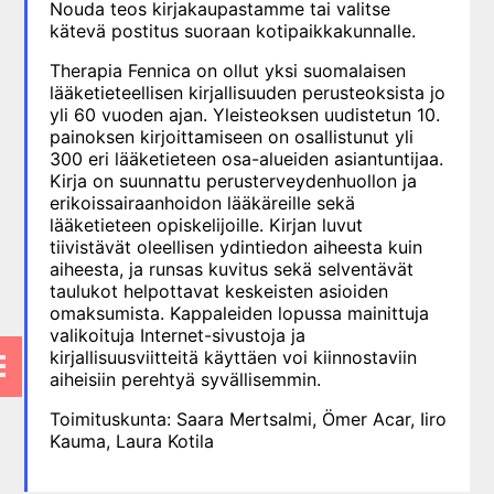
Nouda teos kirjakaupastamme tai valitse
10. Silmätaudit
kätevä postitus suoraan kotipaikkakunnalle.
11. Suun ja leukojen sairaudet
Therapia Fennica on ollut yksi suomalaisen
lääketieteellisen kirjallisuuden perusteoksista jo
12. Korva-, nenä- ja
yli 60 vuoden ajan. Yleisteoksen uudistetun 10.
kurkkutaudit
painoksen kirjoittamiseen on osallistunut yli
13. Ruoansulatuselinten
300 eri lääketieteen osa-alueiden asiantuntijaa.
sairaudet
Kirja on suunnattu perusterveydenhuollon ja
erikoissairaanhoidon lääkäreille sekä
14. Endokrinologia
lääketieteen opiskelijoille. Kirjan luvut
15. Veritaudit
tiivistävät oleellisen ydintiedon aiheesta kuin
aiheesta, ja runsas kuvitus sekä selventävät
16. Infektiotaudit
taulukot helpottavat keskeisten asioiden
17. Matkailulääketiede
omaksumista. Kappaleiden lopussa mainittuja
valikoituja Internet-sivustoja ja
18. Iho- ja sukupuolitaudit
kirjallisuusviitteitä käyttäen voi kiinnostaviin
19. Naistentaudit, raskaus ja
aiheisiin perehtyä syvällisemmin.
synnytys
Toimituskunta: Saara Mertsalmi, Ömer Acar, Iiro
20. Perinnölliset sairaudet
Kauma, Laura Kotila
21. Lastentaudit
22. Lastenneuvola ja