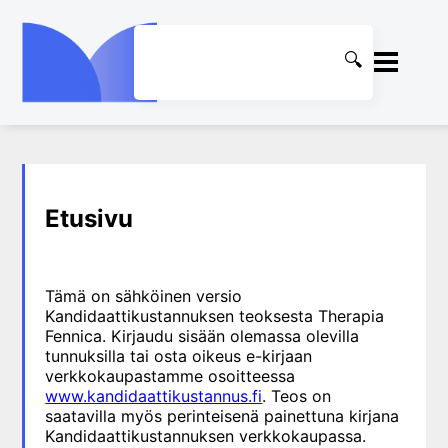
ETUSIVU
1. Ensihoito
KIRJASTO
Etusivu
2. Sydän- ja verisuonitaudit
OHJEET
3. Keuhkosairaudet
4. Nefrologia
Tämä on sähköinen versio
KIRJAUDU SISÄÄN
Kandidaattikustannuksen teoksesta Therapia
5. Urologia
Fennica. Kirjaudu sisään olemassa olevilla
6. Reumasairaudet
tunnuksilla tai osta oikeus e-kirjaan
verkkokaupastamme osoitteessa
7. Fysiatria
www.kandidaattikustannus.fi
. Teos on
8. Neurologia
saatavilla myös perinteisenä painettuna kirjana
Kandidaattikustannuksen verkkokaupassa.
9. Neurokirurgia