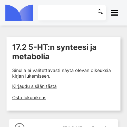
ETUSIVU
17.2 5-HT:n synteesi ja
1. Johdanto farmakologiaan
KIRJASTO
metabolia
2. Lääkkeiden kemia
OHJEET
3. Lääkekehitys
Sinulla ei valitettavasti näytä olevan oikeuksia
4. Lääkeaineiden
kirjan lukemiseen.
KIRJAUDU SISÄÄN
vaikutusmekanismit: reseptorit*
Kirjaudu sisään tästä
5. Farmakokinetiikka
6. Vierasainemetabolia
Osta lukuoikeus
7. Lääkkeen annos, pitoisuus ja
vaste
8. Lääkemuodot ja antoreitit