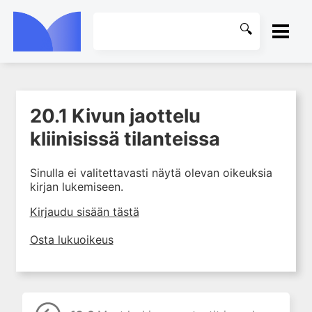
ETUSIVU
20.1 Kivun jaottelu
1. Johdanto farmakologiaan
KIRJASTO
kliinisissä tilanteissa
2. Lääkkeiden kemia
OHJEET
3. Lääkekehitys
Sinulla ei valitettavasti näytä olevan oikeuksia
4. Lääkeaineiden
kirjan lukemiseen.
KIRJAUDU SISÄÄN
vaikutusmekanismit: reseptorit*
Kirjaudu sisään tästä
5. Farmakokinetiikka
6. Vierasainemetabolia
Osta lukuoikeus
7. Lääkkeen annos, pitoisuus ja
vaste
8. Lääkemuodot ja antoreitit