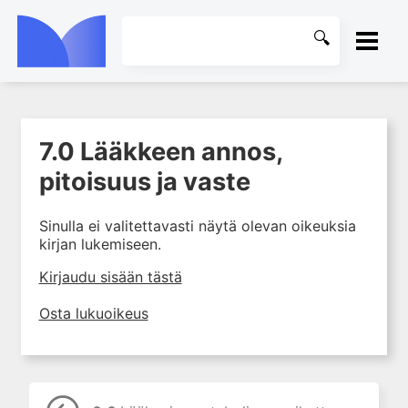
ETUSIVU
7.0 Lääkkeen annos,
1. Johdanto farmakologiaan
KIRJASTO
pitoisuus ja vaste
2. Lääkkeiden kemia
OHJEET
3. Lääkekehitys
Sinulla ei valitettavasti näytä olevan oikeuksia
4. Lääkeaineiden
kirjan lukemiseen.
KIRJAUDU SISÄÄN
vaikutusmekanismit: reseptorit*
Kirjaudu sisään tästä
5. Farmakokinetiikka
6. Vierasainemetabolia
Osta lukuoikeus
7. Lääkkeen annos, pitoisuus ja
vaste
7.0 Lääkkeen annos,
pitoisuus ja vaste