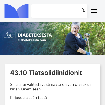
ETUSIVU
1. Johdanto farmakologiaan
KIRJASTO
2. Lääkkeiden kemia
OHJEET
3. Lääkekehitys
4. Lääkeaineiden
KIRJAUDU SISÄÄN
vaikutusmekanismit: reseptorit*
43.10 Tiatsolidiinidionit
5. Farmakokinetiikka
6. Vierasainemetabolia
Sinulla ei valitettavasti näytä olevan oikeuksia
7. Lääkkeen annos, pitoisuus ja
kirjan lukemiseen.
vaste
Kirjaudu sisään tästä
8. Lääkemuodot ja antoreitit