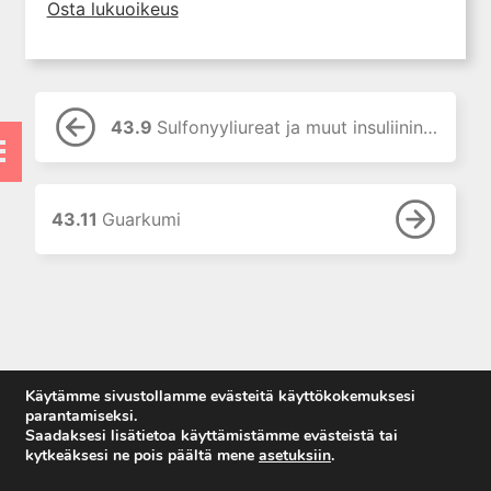
9. Neurofarmakologian
Osta lukuoikeus
perusteet
10. Kolinergistä stimulaatiota
aiheuttavat lääkkeet
11. Kolinergisiä
43.9
Sulfonyyliureat ja muut insuliininerityksen lisääjät
muskariinireseptoreita
salpaavat lääkkeet
12. Hermo-lihasliitokseen
vaikuttavat lääkkeet
43.11
Guarkumi
13. Adrenergisten reseptorien
agonistit (sympatomimeetit)
14. Adrenergisten reseptorien
salpaajat
15. Puudutteet
16. Histamiini ja
Käytämme sivustollamme evästeitä käyttökokemuksesi
histamiinireseptoreihin
parantamiseksi.
vaikuttavat lääkkeet
Saadaksesi lisätietoa käyttämistämme evästeistä tai
kytkeäksesi ne pois päältä mene
asetuksiin
.
17. 5-hydroksitryptamiini ja 5-
Anna palautetta
HT-reseptoreihin vaikuttavat