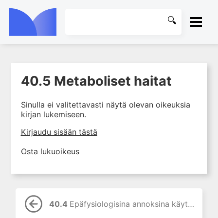
ETUSIVU
40.5 Metaboliset haitat
1. Johdanto farmakologiaan
KIRJASTO
2. Lääkkeiden kemia
Sinulla ei valitettavasti näytä olevan oikeuksia
OHJEET
3. Lääkekehitys
kirjan lukemiseen.
4. Lääkeaineiden
KIRJAUDU SISÄÄN
Kirjaudu sisään tästä
vaikutusmekanismit: reseptorit*
5. Farmakokinetiikka
Osta lukuoikeus
6. Vierasainemetabolia
7. Lääkkeen annos, pitoisuus ja
vaste
8. Lääkemuodot ja antoreitit
40.4
Epäfysiologisina annoksina käytettyjen glukokortikoidien vaikutukset