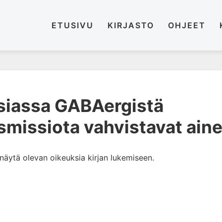
ETUSIVU
KIRJASTO
OHJEET
siassa GABAergistä
smissiota vahvistavat ain
i näytä olevan oikeuksia kirjan lukemiseen.