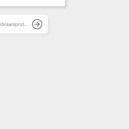
avat lääkeaineet: rasetaamit