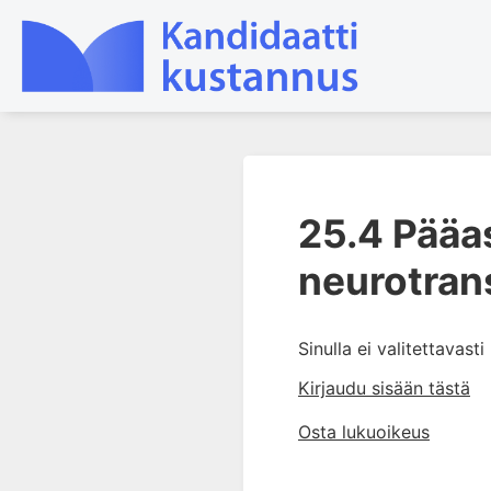
1. Johdanto farmakologiaan
25.4 Pääa
2. Lääkkeiden kemia
3. Lääkekehitys
neurotran
4. Lääkeaineiden
vaikutusmekanismit: reseptorit*
Sinulla ei valitettavast
5. Farmakokinetiikka
6. Vierasainemetabolia
Kirjaudu sisään tästä
7. Lääkkeen annos, pitoisuus ja
Osta lukuoikeus
vaste
8. Lääkemuodot ja antoreitit