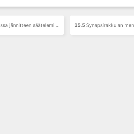
teen säätelemiin ionikanaviin vaikuttavat epilepsialääkkeet
25.5
Synapsirakkulan membraaniproteiini SV2A:han vaikutt