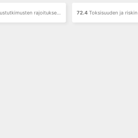
tkimusten rajoitukset ja ennustearvo
72.4
Toksisuuden ja riskin