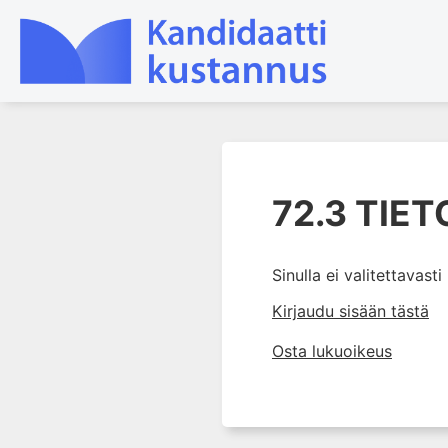
1. Johdanto farmakologiaan
72.3 TIE
2. Lääkkeiden kemia
3. Lääkekehitys
4. Lääkeaineiden
Sinulla ei valitettavast
vaikutusmekanismit: reseptorit*
Kirjaudu sisään tästä
5. Farmakokinetiikka
Osta lukuoikeus
6. Vierasainemetabolia
7. Lääkkeen annos, pitoisuus ja
vaste
8. Lääkemuodot ja antoreitit