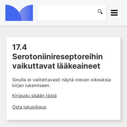
ETUSIVU
17.4
1. Johdanto farmakologiaan
KIRJASTO
Serotoniinireseptoreihin
2. Lääkkeiden kemia
OHJEET
vaikuttavat lääkeaineet
3. Lääkekehitys
4. Lääkeaineiden
KIRJAUDU SISÄÄN
vaikutusmekanismit: reseptorit*
Sinulla ei valitettavasti näytä olevan oikeuksia
kirjan lukemiseen.
5. Farmakokinetiikka
Kirjaudu sisään tästä
6. Vierasainemetabolia
7. Lääkkeen annos, pitoisuus ja
Osta lukuoikeus
vaste
8. Lääkemuodot ja antoreitit