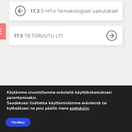
9. Neurofarmakologian
perusteet
17.3
5-HT:n farmakologiset vaikutukset
10. Kolinergistä stimulaatiota
aiheuttavat lääkkeet
11. Kolinergisiä
muskariinireseptoreita
17.5
TIETORUUTU L17
salpaavat lääkkeet
12. Hermo-lihasliitokseen
vaikuttavat lääkkeet
13. Adrenergisten reseptorien
agonistit (sympatomimeetit)
14. Adrenergisten reseptorien
salpaajat
Käytämme sivustollamme evästeitä käyttökokemuksesi
15. Puudutteet
parantamiseksi.
Saadaksesi lisätietoa käyttämistämme evästeistä tai
16. Histamiini ja
kytkeäksesi ne pois päältä mene
asetuksiin
.
histamiinireseptoreihin
Anna palautetta
vaikuttavat lääkkeet
Tietosuojaseloste
Hyväksy
17. 5-hydroksitryptamiini ja 5-
Käyttöehdot
HT-reseptoreihin vaikuttavat